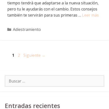
tiempo tendrá que adaptarse a la nueva situación,
pero tu le ayudarás con el cambio. Estos consejos
también te servirán para sus primeras …
Leer más
Categorías
Adiestramiento
Navegación
Página
Página
1
2
Siguiente
→
de
entradas
Buscar:
Entradas recientes